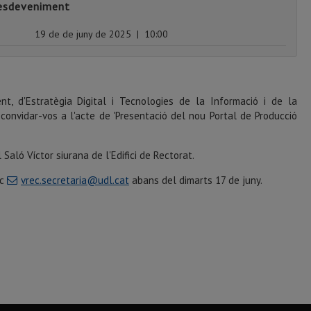
'esdeveniment
19 de de juny de 2025
|
10:00
t, d'Estratègia Digital i Tecnologies de la Informació i de la
 convidar-vos a l'acte de 'Presentació del nou Portal de Producció
l Saló Víctor siurana de l'Edifici de Rectorat.
ic
vrec.secretaria@udl.cat
abans del dimarts 17 de juny.