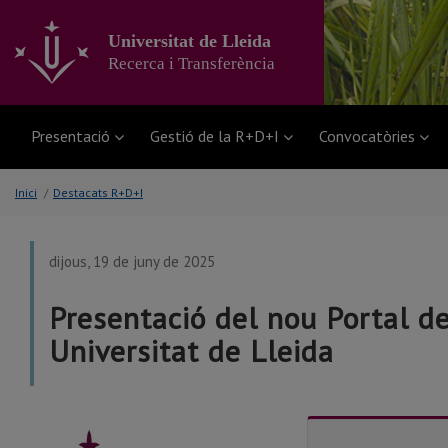
Anar
al
Universitat de Lleida
contingut
Recerca i Transferència
principal
de
la
pàgina
Presentació
Gestió de la R+D+I
Convocatòries
Inici
/
Destacats R+D+I
dijous, 19 de juny de 2025
Presentació del nou Portal de
Universitat de Lleida