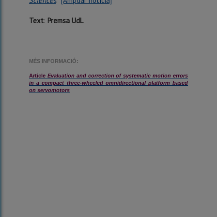
Sciences
.
[Ampliar notícia]
Text
:
Premsa UdL
MÉS INFORMACIÓ:
Article
Evaluation and correction of systematic motion errors
in a compact three-wheeled omnidirectional platform based
on servomotors