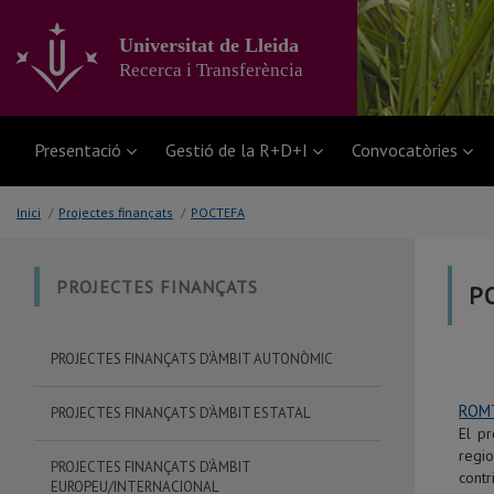
Anar
al
Universitat de Lleida
contingut
Recerca i Transferència
principal
de
la
pàgina
Presentació
Gestió de la R+D+I
Convocatòries
Inici
/
Projectes finançats
/
POCTEFA
PROJECTES FINANÇATS
P
PROJECTES FINANÇATS D'ÀMBIT AUTONÒMIC
ROMT
PROJECTES FINANÇATS D'ÀMBIT ESTATAL
El p
regio
PROJECTES FINANÇATS D'ÀMBIT
contr
EUROPEU/INTERNACIONAL