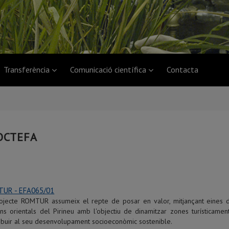
Transferència
Comunicació científica
Contacta
OCTEFA
UR - EFA065/01
rojecte ROMTUR assumeix el repte de posar en valor, mitjançant eines 
ns orientals del Pirineu amb l'objectiu de dinamitzar zones turísticame
ibuir al seu desenvolupament socioeconòmic sostenible.