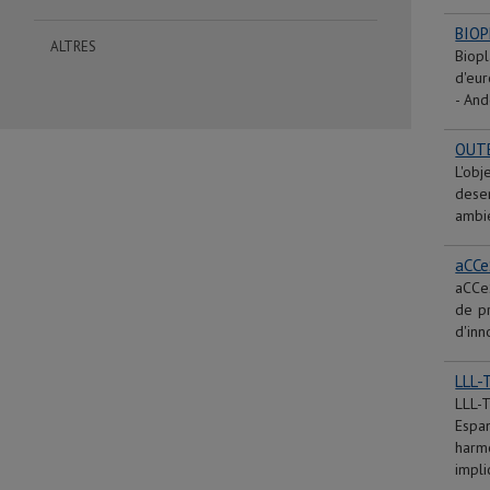
BIOP
ALTRES
Biop
d'eu
- An
OUTB
L'ob
dese
ambi
aCCe
aCCe
de pr
d'inn
LLL-
LLL-
Espan
harmo
impli