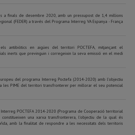
ns a finals de desembre 2020, amb un pressupost de 1,4 millions
ional (FEDER) a través del Programa Interreg VA Espanya - França
ls antibiòtics en aigües del territori POCTEFA, mitjançant el
s inerts que previnguin i corregeixin la seva emissió en el medi
 europeu del programa Interreg Poctefa (2014-2020) amb l'objectiu
 les PIME del territori transfronterer per millorar el seu potencial
 Interreg POCTEFA 2014-2020 (Programa de Cooperació territorial
 constitueixen una xarxa transfronterera, l'objectiu de la qual és
ida, amb la finalitat de respondre a les necessitats dels territoris