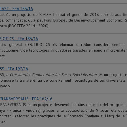
LAST - EFA 253/16
last és un projecte de R +D + I iniciat el gener de 2018 amb durada fi
ros, cofinançat al 65% pel Fons Europeu de Desenvolupament Econòmic Reg
dorra (POCTEFA 2014 - 2020).
IOTICS - EFA 183/16
jectiu general d'OUTBIOTICS és eliminar o reduir considerablement e
nvolupament de tecnologies innovadores basades en nano i micro-material
ent.
SS - EFA 197/16
SS,
a Crossborder Cooperation for Smart Specialisation
, és un projecte
omoure la transferència de coneixement i tecnologia de les universitats a
ovació.
TRANSVERSALIS - EFA 162/16
TRANSVERSALIS és un projecte desenvolupat dins del marc del programa
ya - França - Andorra) gràcies a la col·laboració de 9 socis, els quals
nitzar i reforçar les pràctiques de la Formació Continua al Llarg de la V
cats.