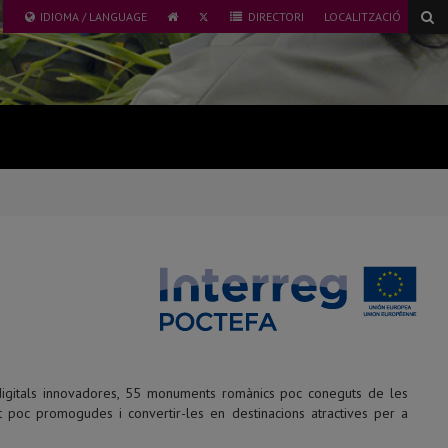
TWITTER
IDIOMA / LANGUAGE
DIRECTORI
LOCALITZACIÓ
ICONA
UNIVERSITAT
ICONA
DE
DE
DIRECTORI
GLOBUS
LLEIDA
TERRAQÜI
digitals innovadores, 55 monuments romànics poc coneguts de les
nt poc promogudes i convertir-les en destinacions atractives per a