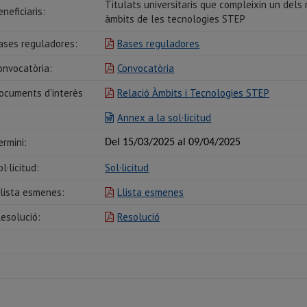
Titulats universitaris que compleixin un dels 
eneficiaris:
àmbits de les tecnologies STEP
ases reguladores:
Bases reguladores
onvocatòria:
Convocatòria
ocuments d'interès
Relació Àmbits i Tecnologies STEP
Annex a la sol·licitud
ermini:
Del 15/03/2025 al 09/04/
2025
ol·licitud:
Sol·licitud
lista esmenes:
Llista esmenes
esolució:
Resolució