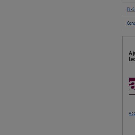
FI-S
Conc
Aj
le
Acc