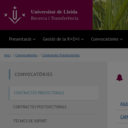
Anar
al
Universitat de Lleida
contingut
Recerca i Transferència
principal
de
la
pàgina
Presentació
Gestió de la R+D+I
Convocatòries
Inici
/
Convocatòries
/
Contractes Predoctorals
CONVOCATÒRIES
C
CONTRACTES PREDOCTORALS
Ajut
CONTRACTES POSTDOCTORALS
CAM
TÈCNICS DE SUPORT