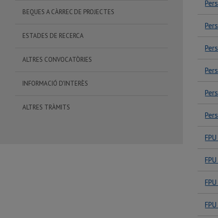
Per
BEQUES A CÀRREC DE PROJECTES
Per
ESTADES DE RECERCA
Per
ALTRES CONVOCATÒRIES
Per
INFORMACIÓ D'INTERÈS
Per
ALTRES TRÀMITS
Per
FPU 
FPU 
FPU 
FPU 