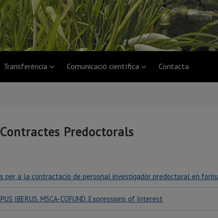
Transferència
Comunicació científica
Contacta
ontractes Predoctorals
s per a la contractació de personal investigador predoctoral en form
PUS IBERUS. MSCA-COFUND. Expressions of Interest