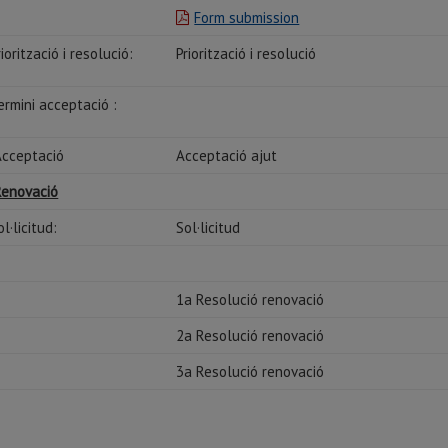
Form submission
riorització i resolució:
Priorització i resolució
ermini acceptació :
cceptació
Acceptació ajut
Renovació
ol·licitud:
Sol·licitud
1a Resolució renovació
2a Resolució renovació
3a Resolució renovació