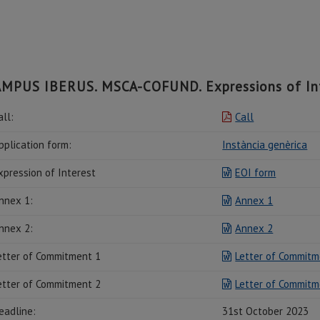
MPUS IBERUS. MSCA-COFUND. Expressions of In
all:
Call
pplication form:
Instància genèrica
xpression of Interest
EOI form
nnex 1:
Annex 1
nnex 2:
Annex 2
etter of Commitment 1
Letter of Commitm
etter of Commitment 2
Letter of Commitm
eadline:
31st October 2023