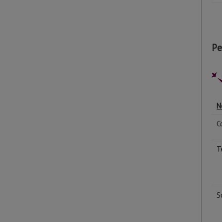
Pe
N
C
T
S