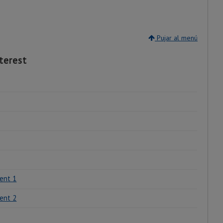
Pujar al menú
terest
ent 1
ent 2