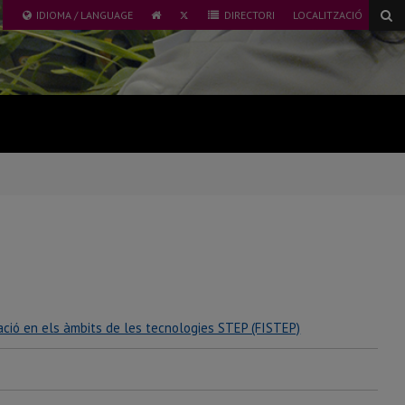
TWITTER
IDIOMA / LANGUAGE
DIRECTORI
LOCALITZACIÓ
ICONA
UNIVERSITAT
ICONA
DE
DE
DIRECTORI
GLOBUS
LLEIDA
TERRAQÜI
ació en els àmbits de les tecnologies STEP (FISTEP)