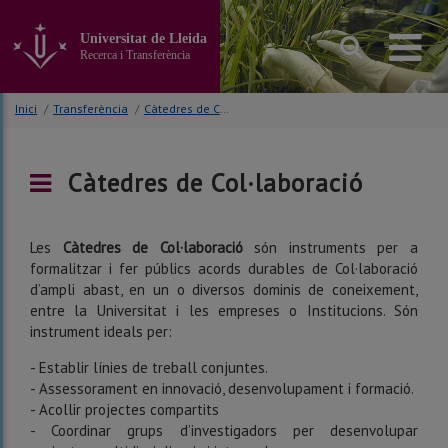
Anar
al
Universitat de Lleida
contingut
Recerca i Transferència
principal
de
la
Inici
/
Transferència
/
Càtedres de Col·laboració
pàgina
Càtedres de Col·laboració
Les
Càtedres de Col·laboració
són instruments per a
formalitzar i fer públics acords durables de Col·laboració
d’ampli abast, en un o diversos dominis de coneixement,
entre la Universitat i les empreses o Institucions. Són
instrument ideals per:
- Establir línies de treball conjuntes.
- Assessorament en innovació, desenvolupament i formació.
- Acollir projectes compartits
- Coordinar grups d’investigadors per desenvolupar