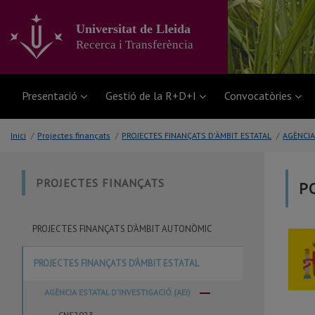
Anar
al
Universitat de Lleida
contingut
Recerca i Transferència
principal
de
la
pàgina
Presentació
Gestió de la R+D+I
Convocatòries
Inici
/
Projectes finançats
/
PROJECTES FINANÇATS D'ÀMBIT ESTATAL
/
AGÈNCIA
PROJECTES FINANÇATS
P
PROJECTES FINANÇATS D'ÀMBIT AUTONÒMIC
PROJECTES FINANÇATS D'ÀMBIT ESTATAL
AGÈNCIA ESTATAL D'INVESTIGACIÓ (AEI)
CNS2023