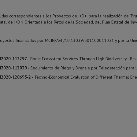
udas correspondientes a los Proyectos de I+D+i para la realización de "P
tatal de I+D+i Orientada a los Retos de la Sociedad, del Plan Estatal de In
royectos financiados por MCIN/AEI /10.13039/501100011033 y por la Un
I2020-112297
- Boost Ecosystem Services Through High Biodiversity - B
I2020-112030
- Seguimiento de Riego y Drenaje por Teledetección para l
I2020-120695-2
- Techno-Economical Evaluation of Different Thermal Ene