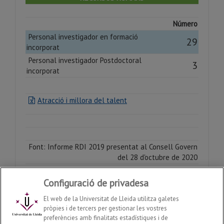
Número
Personal investigador en formació
29
incorporat
Personal investigador Postdoctoral
3
incorporat
Atracció i millora del talent
Font: Informe RDI 2019 presentat al Consell Govern
del 28 d'octubre de 2020
Configuració de privadesa
El web de la Universitat de Lleida utilitza galetes
pròpies i de tercers per gestionar les vostres
preferències amb finalitats estadístiques i de